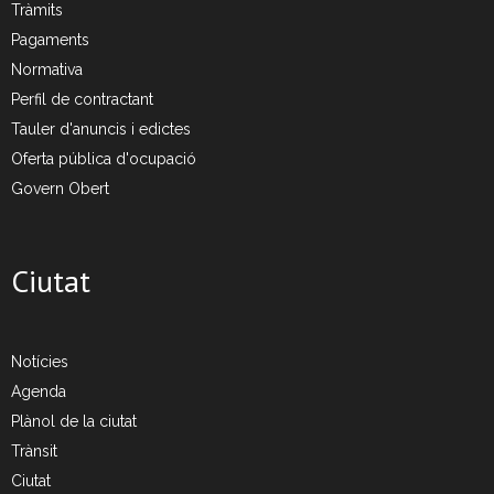
Tràmits
Pagaments
- Deixalleria Can Barba
Normativa
Perfil de contractant
- Can Casanovas
Tauler d'anuncis i edictes
- Deixalleria mòbil
Oferta pública d'ocupació
Govern Obert
Residus industrials
- La gestió dels residus
Ciutat
- Gestió de les recollides
- Industrials a Can Barba
Notícies
Agenda
Planta Can Barba
Plànol de la ciutat
Trànsit
- Instal·lacions Can Barba
Ciutat