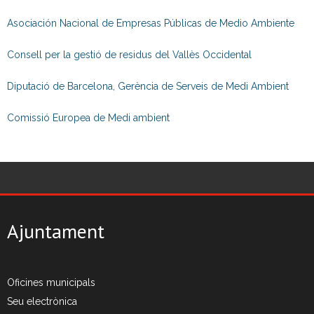
Asociación Nacional de Empresas Públicas de Medio Ambiente
- Neteja a alta pressió
Consell per la gestió de residus del Vallès Occidental
- Festes i activitats a l’aire lliure
Diputació de Barcelona, Gerència de Serveis de Medi Ambient
Residus Municipals
Comissió Europea de Medi ambient
- Sistemes de recollida
- Recollida selectiva
- - Fraccions de residus
- Mobles i estris vells
Ajuntament
- Neteja i reparació de contenidors
- Recollida comercial
Oficines municipals
Seu electrònica
Deixalleries municipals