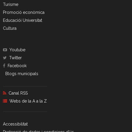
- CRT Residus Especials
Turisme
Promoció econòmica
- - Amiant/Fibrociment
Educaciói Universitat
Cultura
- Planta de Transferència
- Deixalleria Can Barba
Youtube
Privacitat
Twitter
Facebook
Nou model de contenidors d’alta eficiència
Blogs municipals
Canal RSS
Webs de la A a la Z
Accessibilitat