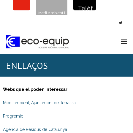
Telèf
Medi Ambient i
on de
sostenibilitat
la
netej
a: 900
720
Inici
ENLLAÇOS
135
Notícies
Neteja viària
Webs que el poden interessar:
- Neteja de carrers i places
Medi ambient, Ajuntament de Terrassa
- Clavegueram
Progremic
- Papereres i sanecans
Agència de Residus de Catalunya