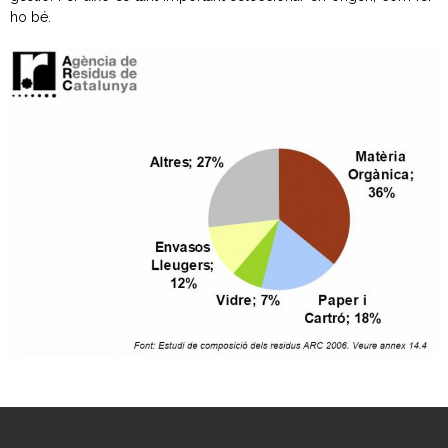
- CRT Residus Especials
ho bé.
- - Amiant/Fibrociment
- Planta de Transferència
- Deixalleria Can Barba
Privacitat
Nou model de contenidors d’alta eficiència