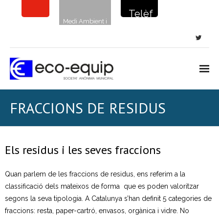
Telèf
Medi Ambient i
on de
sostenibilitat
la
netej
a: 900
720
Inici
FRACCIONS DE RESIDUS
135
Notícies
Neteja viària
Els residus i les seves fraccions
- Neteja de carrers i places
Quan parlem de les fraccions de residus, ens referim a la
classificació dels mateixos de forma que es poden valoritzar
- Clavegueram
segons la seva tipologia. A Catalunya s’han definit 5 categories de
fraccions: resta, paper-cartró, envasos, orgànica i vidre. No
- Papereres i sanecans