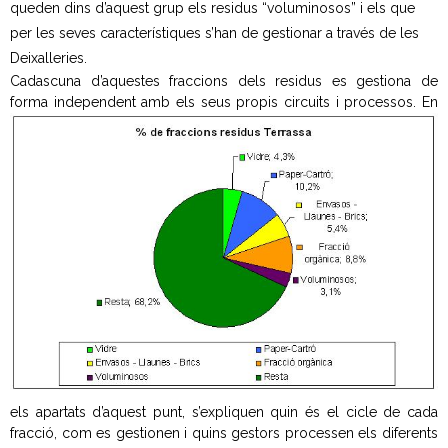
queden dins d’aquest grup els residus “voluminosos” i els que
- Neteja a alta pressió
per les seves característiques s’han de gestionar a través de les
Deixalleries.
- Festes i activitats a l’aire lliure
Cadascuna d’aquestes fraccions dels residus es gestiona de
forma independent amb
els seus propis circuits i processos. En
Residus Municipals
- Sistemes de recollida
- Recollida selectiva
- - Fraccions de residus
- Mobles i estris vells
- Neteja i reparació de contenidors
- Recollida comercial
els apartats d’aquest punt, s’expliquen quin és el cicle de cada
fracció, com es gestionen i quins gestors processen els diferents
Deixalleries municipals