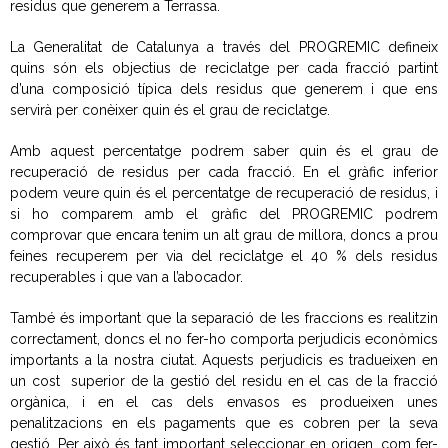
residus que generem a Terrassa.
- Deixalleria Can Barba
La Generalitat de Catalunya a través del PROGREMIC defineix
quins són els objectius de reciclatge per cada fracció partint
d’una composició típica dels residus que generem i que ens
- Can Casanovas
servirà per conèixer quin és el grau de reciclatge.
- Deixalleria mòbil
Amb aquest percentatge podrem saber quin és el grau de
recuperació de residus per cada fracció. En el gràfic inferior
Residus industrials
podem veure quin és el percentatge de recuperació de residus, i
si ho comparem amb el gràfic del PROGREMIC podrem
- La gestió dels residus
comprovar que encara tenim un alt grau de millora, doncs a prou
feines recuperem per via del reciclatge el 40 % dels residus
- Gestió de les recollides
recuperables i que van a l’abocador.
També és important que la separació de les fraccions es realitzin
- Industrials a Can Barba
correctament, doncs el no fer-ho comporta perjudicis econòmics
importants a la nostra ciutat. Aquests perjudicis es tradueixen en
Planta Can Barba
un cost superior de la gestió del residu en el cas de la fracció
orgànica, i en el cas dels envasos es produeixen unes
- Instal·lacions Can Barba
penalitzacions en els pagaments que es cobren per la seva
gestió. Per això és tant important seleccionar en origen, com fer-