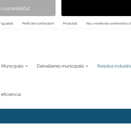
 sostenibilitat
’igualtat
Perfil del contractant
Privacitat
Nou model de contenidors d’a
 Municipals
Deixalleries municipals
Residus industri
eficiència