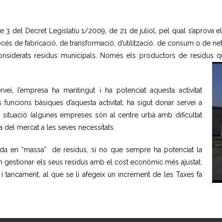
le 3 del Decret Legislatiu 1/2009, de 21 de juliol, pel qual s’aprova el
rocés de fabricació, de transformació, d’utilització, de consum o de n
onsiderats residus municipals. Només els productors de residus q
i, l’empresa ha mantingut i ha potenciat aquesta activitat
 funcions bàsiques d’aquesta activitat, ha sigut donar servei a
 situació (algunes empreses són al centre urbà amb dificultat
a del mercat a les seves necessitats.
ida en “massa” de residus, si no que sempre ha potenciat la
uin gestionar els seus residus amb el cost econòmic més ajustat.
 i tancament, al que se li afegeix un increment de les Taxes fa