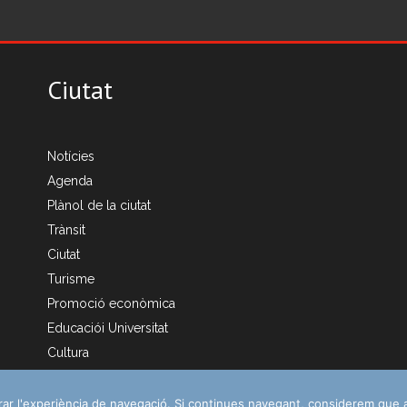
Ciutat
Notícies
Agenda
Plànol de la ciutat
Trànsit
Ciutat
Turisme
Promoció econòmica
Educaciói Universitat
Cultura
orar l'experiència de navegació. Si continues navegant, considerem que 