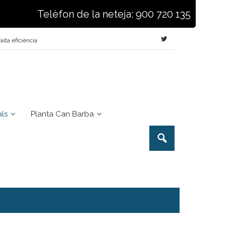
Telèfon de la neteja: 900 720 135
lta eficiència
als
Planta Can Barba