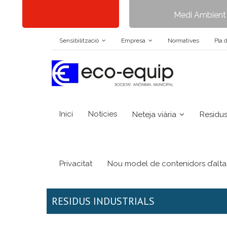
Medi Ambient i
Sensibilització
Empresa
Normatives
Pla d
Inici
Notícies
Neteja viària
Residus
Privacitat
Nou model de contenidors d’alta 
RESIDUS INDUSTRIALS