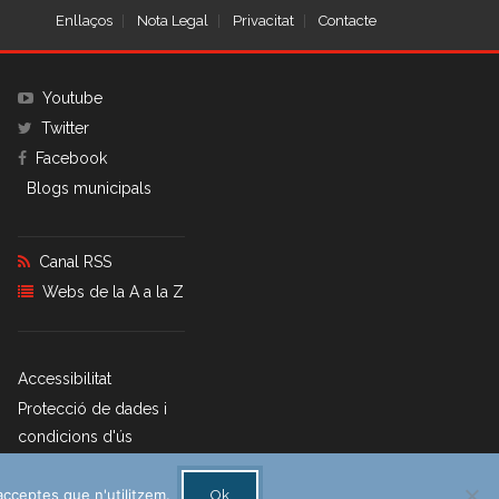
Enllaços
Nota Legal
Privacitat
Contacte
Youtube
Twitter
Facebook
Blogs municipals
Canal RSS
Webs de la A a la Z
Accessibilitat
Protecció de dades i
condicions d'ús
Bústia de contacte
acceptes que n'utilitzem.
Ok