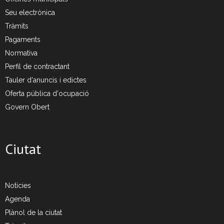
Seu electrònica
- Deixalleria Can Barba
Tràmits
Pagaments
- Can Casanovas
Normativa
Perfil de contractant
- Deixalleria mòbil
Tauler d'anuncis i edictes
Residus industrials
Oferta pública d'ocupació
Govern Obert
- La gestió dels residus
- Gestió de les recollides
Ciutat
- Industrials a Can Barba
Planta Can Barba
Notícies
Agenda
- Instal·lacions Can Barba
Plànol de la ciutat