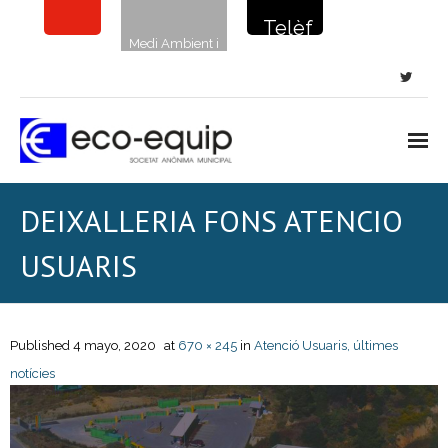
Telèf
Medi Ambient i
on de
sostenibilitat
la
netej
a: 900
720
Inici
DEIXALLERIA FONS ATENCIO
135
Notícies
USUARIS
Neteja viària
- Neteja de carrers i places
Published
4 mayo, 2020
at
670 × 245
in
Atenció Usuaris, últimes
notícies
- Clavegueram
- Papereres i sanecans