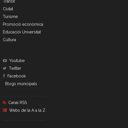
Trànsit
- CRT Residus Especials
Ciutat
- - Amiant/Fibrociment
Turisme
Promoció econòmica
- Planta de Transferència
Educaciói Universitat
Cultura
- Deixalleria Can Barba
Privacitat
Youtube
Twitter
Nou model de contenidors d’alta eficiència
Facebook
Blogs municipals
Canal RSS
Webs de la A a la Z