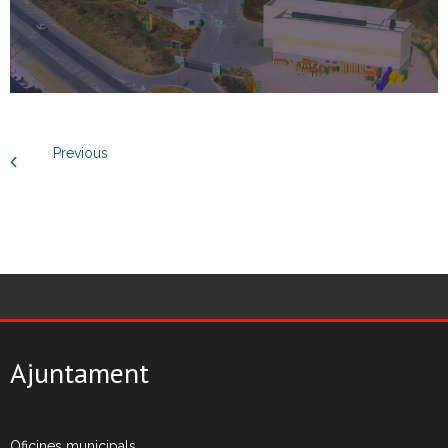
- Neteja a alta pressió
- Festes i activitats a l’aire lliure
Residus Municipals
Previous
- Sistemes de recollida
- Recollida selectiva
- - Fraccions de residus
- Mobles i estris vells
- Neteja i reparació de contenidors
Ajuntament
- Recollida comercial
Oficines municipals
Deixalleries municipals