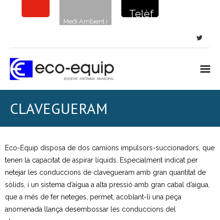
Telèf
Medi Ambient i
on de
sostenibilitat
la
netej
a: 900
720
Inici
CLAVEGUERAM
135
Notícies
Neteja viària
Eco-Equip disposa de dos camions impulsors-succionadors, que
tenen la capacitat de aspirar líquids. Especialment indicat per
- Neteja de carrers i places
netejar les conduccions de clavegueram amb gran quantitat de
sòlids, i un sistema d’aigua a alta pressió amb gran cabal d’aigua,
- Clavegueram
que a més de fer neteges, permet, acoblant-li una peça
anomenada llança desembossar les conduccions del
- Papereres i sanecans