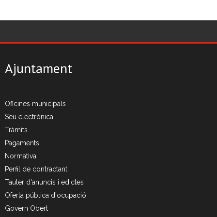
- Deixalleria Can Barba
- Can Casanovas
Ajuntament
- Deixalleria mòbil
Residus industrials
Oficines municipals
- La gestió dels residus
Seu electrònica
Tràmits
- Gestió de les recollides
Pagaments
- Industrials a Can Barba
Normativa
Perfil de contractant
Planta Can Barba
Tauler d'anuncis i edictes
Oferta pública d'ocupació
- Instal·lacions Can Barba
Govern Obert