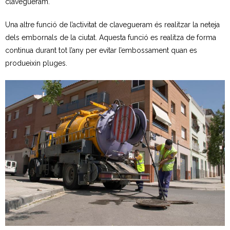
clavegueram.
- Neteja a alta pressió
Una altre funció de l’activitat de clavegueram és realitzar la neteja
dels embornals de la ciutat. Aquesta funció es realitza de forma
- Festes i activitats a l’aire lliure
continua durant tot l’any per evitar l’embossament quan es
produeixin pluges.
Residus Municipals
- Sistemes de recollida
- Recollida selectiva
- - Fraccions de residus
- Mobles i estris vells
- Neteja i reparació de contenidors
- Recollida comercial
Deixalleries municipals