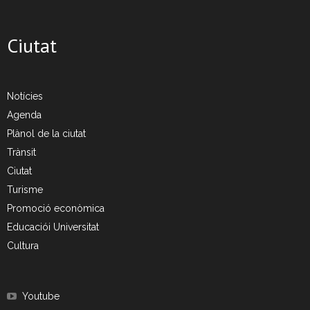
- CRT Residus Especials
Ciutat
- - Amiant/Fibrociment
- Planta de Transferència
Notícies
- Deixalleria Can Barba
Agenda
Plànol de la ciutat
Privacitat
Trànsit
Nou model de contenidors d’alta eficiència
Ciutat
Turisme
Promoció econòmica
Educaciói Universitat
Cultura
Youtube