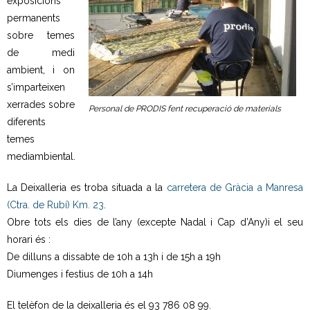
exposicions
permanents
- Deixalleria Can Barba
sobre temes
de medi
- Can Casanovas
ambient, i on
s’imparteixen
- Deixalleria mòbil
xerrades sobre
Personal de PRODIS fent recuperació de materials
diferents
Residus industrials
temes
mediambiental.
- La gestió dels residus
La Deixalleria es troba situada a la
carretera de Gràcia a Manresa
- Gestió de les recollides
(Ctra. de Rubí) Km. 23
.
Obre tots els dies de l’any (excepte Nadal i Cap d’Any)i el seu
- Industrials a Can Barba
horari és :
Planta Can Barba
De dilluns a dissabte de 10h a 13h i de 15h a 19h
Diumenges i festius de 10h a 14h
- Instal·lacions Can Barba
El telèfon de la deixalleria és el 93 786 08 99.