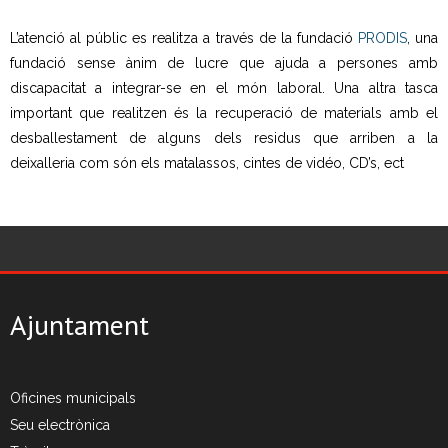
- CRT Residus Especials
L’atenció al públic es realitza a través de la fundació
PRODIS
, una
- - Amiant/Fibrociment
fundació sense ànim de lucre que ajuda a persones amb
discapacitat a integrar-se en el món laboral. Una altra tasca
- Planta de Transferència
important que realitzen és la recuperació de materials amb el
desballestament de alguns dels residus que arriben a la
- Deixalleria Can Barba
deixalleria com són els matalassos, cintes de vidéo, CD’s, ect
Privacitat
Nou model de contenidors d’alta eficiència
Ajuntament
Oficines municipals
Seu electrònica