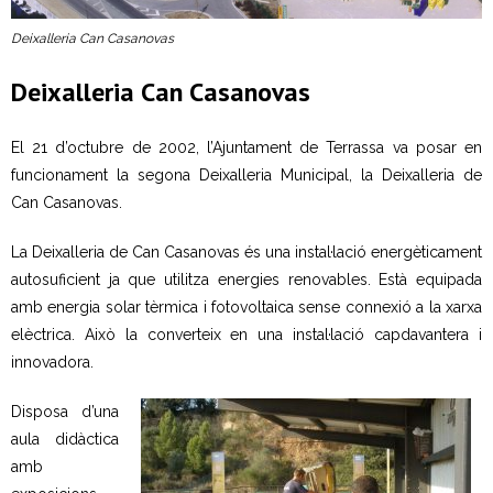
- Neteja a alta pressió
Deixalleria Can Casanovas
Deixalleria Can Casanovas
- Festes i activitats a l’aire lliure
Residus Municipals
El 21 d’octubre de 2002, l’Ajuntament de Terrassa va posar en
funcionament la segona Deixalleria Municipal, la Deixalleria de
- Sistemes de recollida
Can Casanovas.
- Recollida selectiva
La Deixalleria de Can Casanovas és una instal·lació energèticament
autosuficient ja que utilitza energies renovables. Està equipada
- - Fraccions de residus
amb energia solar tèrmica i fotovoltaica sense connexió a la xarxa
elèctrica. Això la converteix en una instal·lació capdavantera i
- Mobles i estris vells
innovadora.
- Neteja i reparació de contenidors
Disposa d’una
aula didàctica
- Recollida comercial
amb
Deixalleries municipals