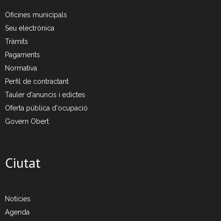
Oficines municipals
- Deixalleria Can Barba
Seu electrònica
Tràmits
- Can Casanovas
Pagaments
- Deixalleria mòbil
Normativa
Perfil de contractant
Residus industrials
Tauler d'anuncis i edictes
Oferta pública d'ocupació
- La gestió dels residus
Govern Obert
- Gestió de les recollides
Ciutat
- Industrials a Can Barba
Planta Can Barba
Notícies
- Instal·lacions Can Barba
Agenda