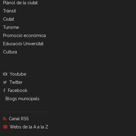
Plànol de la ciutat
- CRT Residus Especials
Trànsit
- - Amiant/Fibrociment
Ciutat
Turisme
- Planta de Transferència
Promoció econòmica
Educaciói Universitat
- Deixalleria Can Barba
Cultura
Privacitat
Nou model de contenidors d’alta eficiència
Youtube
Twitter
Facebook
Blogs municipals
Canal RSS
Webs de la A a la Z