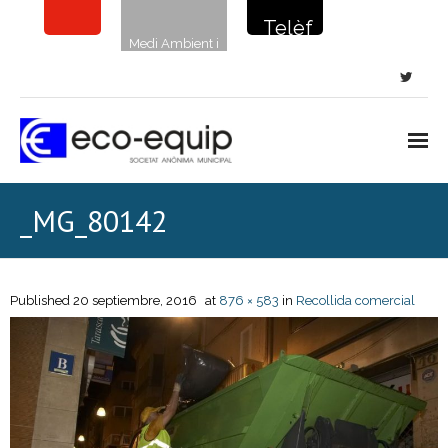
Telèf
Medi Ambient i
on de
sostenibilitat
la
netej
a: 900
720
Inici
_MG_80142
135
Notícies
Neteja viària
Published
20 septiembre, 2016
at
876 × 583
in
Recollida comercial
- Neteja de carrers i places
- Clavegueram
- Papereres i sanecans