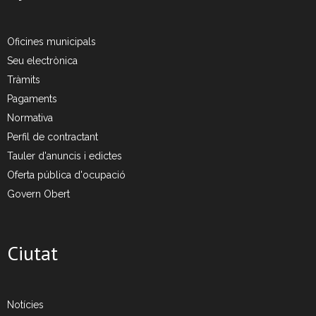
- Deixalleria Can Barba
Oficines municipals
Seu electrònica
- Can Casanovas
Tràmits
- Deixalleria mòbil
Pagaments
Normativa
Residus industrials
Perfil de contractant
Tauler d'anuncis i edictes
- La gestió dels residus
Oferta pública d'ocupació
Govern Obert
- Gestió de les recollides
- Industrials a Can Barba
Ciutat
Planta Can Barba
- Instal·lacions Can Barba
Notícies