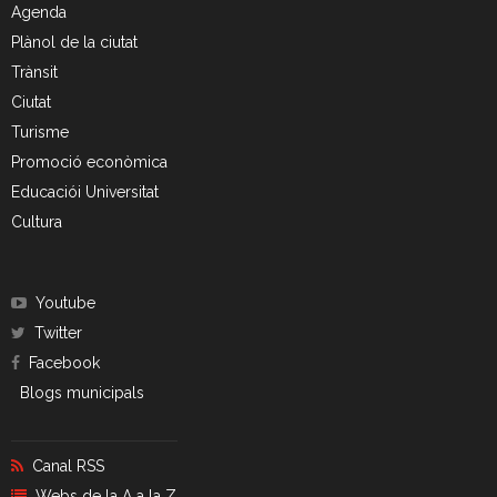
Agenda
- CRT Residus Especials
Plànol de la ciutat
- - Amiant/Fibrociment
Trànsit
Ciutat
- Planta de Transferència
Turisme
Promoció econòmica
- Deixalleria Can Barba
Educaciói Universitat
Privacitat
Cultura
Nou model de contenidors d’alta eficiència
Youtube
Twitter
Facebook
Blogs municipals
Canal RSS
Webs de la A a la Z