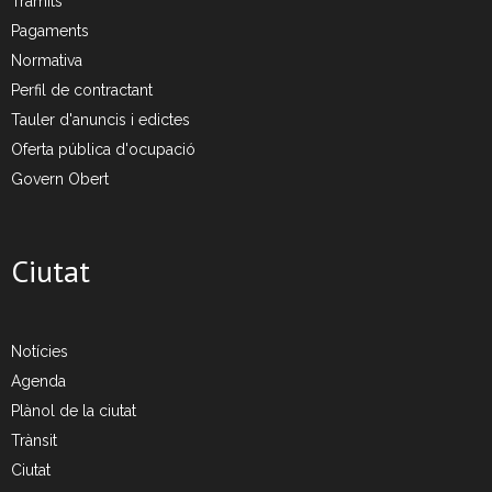
Tràmits
- CRT Residus Especials
Pagaments
Normativa
- - Amiant/Fibrociment
Perfil de contractant
- Planta de Transferència
Tauler d'anuncis i edictes
Oferta pública d'ocupació
- Deixalleria Can Barba
Govern Obert
Privacitat
Ciutat
Nou model de contenidors d’alta eficiència
Notícies
Agenda
Plànol de la ciutat
Trànsit
Ciutat