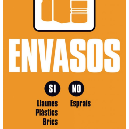
- Neteja a alta pressió
- Festes i activitats a l’aire lliure
Residus Municipals
- Sistemes de recollida
- Recollida selectiva
- - Fraccions de residus
- Mobles i estris vells
- Neteja i reparació de contenidors
- Recollida comercial
Deixalleries municipals