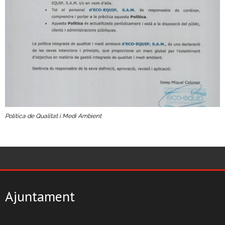
- Deixalleria Can Barba
- Can Casanovas
- Deixalleria mòbil
Residus industrials
- La gestió dels residus
Política de Qualitat i Medi Ambient
- Gestió de les recollides
- Industrials a Can Barba
Planta Can Barba
Ajuntament
- Instal·lacions Can Barba