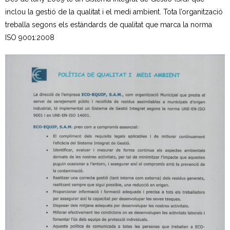
inclou la gestió de la qualitat i el medi ambient. Tota l’organització
- Neteja a alta pressió
treballa segons els estàndards de qualitat que marca la norma
ISO 9001:2008
- Festes i activitats a l’aire lliure
Residus Municipals
- Sistemes de recollida
- Recollida selectiva
- - Fraccions de residus
- Mobles i estris vells
- Neteja i reparació de contenidors
- Recollida comercial
Deixalleries municipals