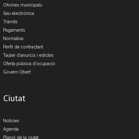
- CRT Residus Especials
Oficines municipals
Seu electrònica
- - Amiant/Fibrociment
Tràmits
Pagaments
- Planta de Transferència
Normativa
- Deixalleria Can Barba
Perfil de contractant
Tauler d'anuncis i edictes
Privacitat
Oferta pública d'ocupació
Govern Obert
Nou model de contenidors d’alta eficiència
Ciutat
Notícies
Agenda
Plànol de la ciutat