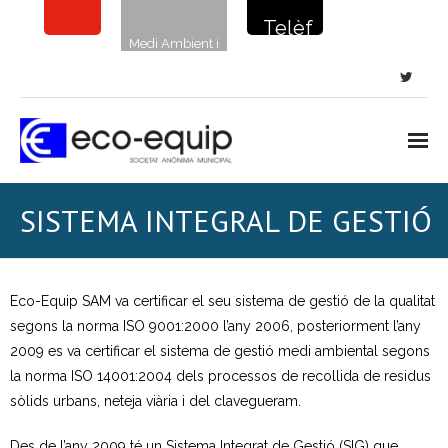
Telèf
Medi Ambient i
on de
sostenibilitat
la
netej
a: 900
720
Inici
SISTEMA INTEGRAL DE GESTIÓ
135
Notícies
Neteja viària
Eco-Equip SAM va certificar el seu sistema de gestió de la qualitat
segons la norma ISO 9001:2000 l’any 2006, posteriorment l’any
- Neteja de carrers i places
2009 es va certificar el sistema de gestió medi ambiental segons
la norma ISO 14001:2004 dels processos de recollida de residus
- Clavegueram
sòlids urbans, neteja viària i del clavegueram.
- Papereres i sanecans
Des de l’any 2009 té un Sistema Integrat de Gestió (SIG) que