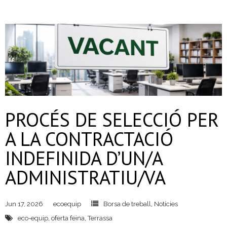
- Deixalleria Can Barba
- Can Casanovas
- Deixalleria mòbil
Residus industrials
PROCÉS DE SELECCIÓ PER
- La gestió dels residus
A LA CONTRACTACIÓ
- Gestió de les recollides
INDEFINIDA D’UN/A
- Industrials a Can Barba
ADMINISTRATIU/VA
Planta Can Barba
Jun 17, 2026
ecoequip
Borsa de treball
,
Notícies
- Instal·lacions Can Barba
eco-equip
,
oferta feina
,
Terrassa