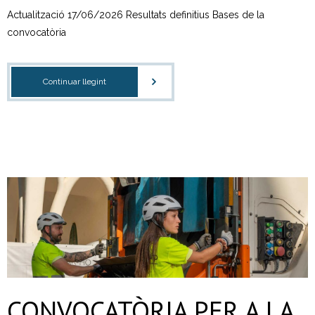
- CRT Residus Especials
Actualització 17/06/2026 Resultats definitius Bases de la
convocatòria
- - Amiant/Fibrociment
- Planta de Transferència
Continuar llegint
- Deixalleria Can Barba
Privacitat
Nou model de contenidors d’alta eficiència
CONVOCATÒRIA PER A LA