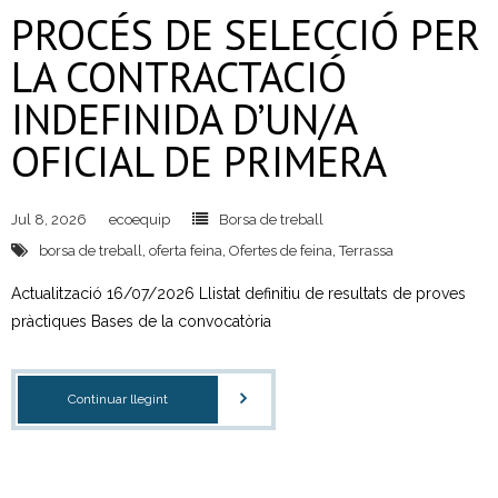
PROCÉS DE SELECCIÓ PER
- Neteja a alta pressió
LA CONTRACTACIÓ
- Festes i activitats a l’aire lliure
INDEFINIDA D’UN/A
Residus Municipals
OFICIAL DE PRIMERA
- Sistemes de recollida
Jul 8, 2026
ecoequip
Borsa de treball
- Recollida selectiva
borsa de treball
,
oferta feina
,
Ofertes de feina
,
Terrassa
- - Fraccions de residus
Actualització 16/07/2026 Llistat definitiu de resultats de proves
pràctiques Bases de la convocatòria
- Mobles i estris vells
- Neteja i reparació de contenidors
Continuar llegint
- Recollida comercial
Deixalleries municipals