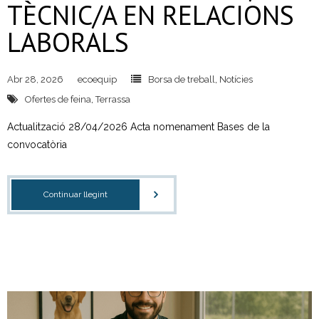
TÈCNIC/A EN RELACIONS
LABORALS
Abr 28, 2026
ecoequip
Borsa de treball
,
Notícies
Ofertes de feina
,
Terrassa
Actualització 28/04/2026 Acta nomenament Bases de la
convocatòria
Continuar llegint