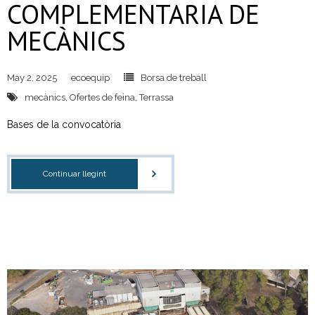
COMPLEMENTARIA DE
MECÀNICS
May 2, 2025
ecoequip
Borsa de treball
mecànics
,
Ofertes de feina
,
Terrassa
Bases de la convocatòria
Continuar llegint