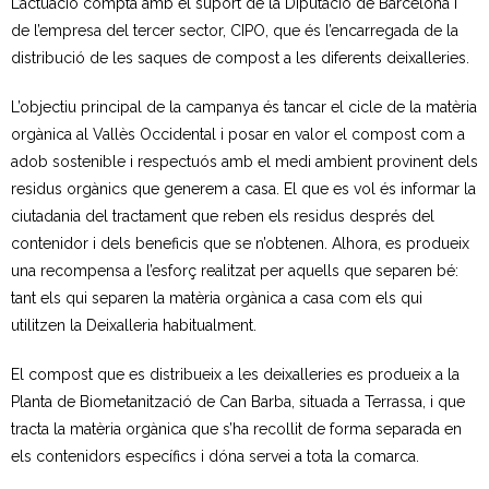
L’actuació compta amb el suport de la Diputació de Barcelona i
de l’empresa del tercer sector, CIPO, que és l’encarregada de la
- Deixalleria Can Barba
distribució de les saques de compost a les diferents deixalleries.
- Can Casanovas
L’objectiu principal de la campanya és tancar el cicle de la matèria
orgànica al Vallès Occidental i posar en valor el compost com a
- Deixalleria mòbil
adob sostenible i respectuós amb el medi ambient provinent dels
residus orgànics que generem a casa. El que es vol és informar la
Residus industrials
ciutadania del tractament que reben els residus després del
contenidor i dels beneficis que se n’obtenen. Alhora, es produeix
- La gestió dels residus
una recompensa a l’esforç realitzat per aquells que separen bé:
tant els qui separen la matèria orgànica a casa com els qui
- Gestió de les recollides
utilitzen la Deixalleria habitualment.
- Industrials a Can Barba
El compost que es distribueix a les deixalleries es produeix a la
Planta Can Barba
Planta de Biometanització de Can Barba, situada a Terrassa, i que
tracta la matèria orgànica que s’ha recollit de forma separada en
- Instal·lacions Can Barba
els contenidors específics i dóna servei a tota la comarca.