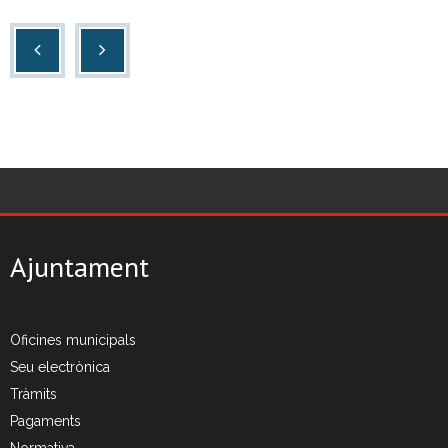
- CRT Residus Especials
- - Amiant/Fibrociment
- Planta de Transferència
- Deixalleria Can Barba
Privacitat
Nou model de contenidors d’alta eficiència
Ajuntament
Oficines municipals
Seu electrònica
Tràmits
Pagaments