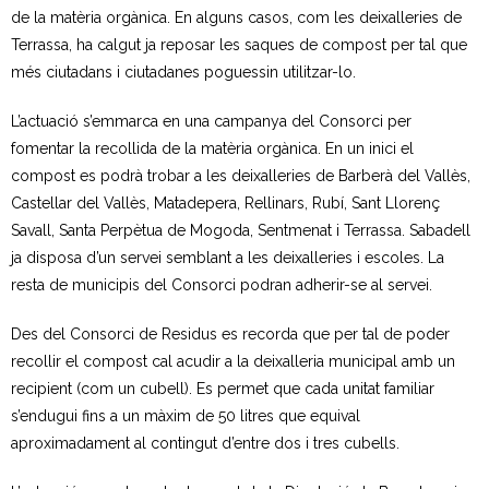
de la matèria orgànica. En alguns casos, com les deixalleries de
- Neteja a alta pressió
Terrassa, ha calgut ja reposar les saques de compost per tal que
més ciutadans i ciutadanes poguessin utilitzar-lo.
- Festes i activitats a l’aire lliure
L’actuació s’emmarca en una campanya del Consorci per
Residus Municipals
fomentar la recollida de la matèria orgànica. En un inici el
compost es podrà trobar a les deixalleries de Barberà del Vallès,
- Sistemes de recollida
Castellar del Vallès, Matadepera, Rellinars, Rubí, Sant Llorenç
Savall, Santa Perpètua de Mogoda, Sentmenat i Terrassa. Sabadell
- Recollida selectiva
ja disposa d’un servei semblant a les deixalleries i escoles. La
resta de municipis del Consorci podran adherir-se al servei.
- - Fraccions de residus
Des del Consorci de Residus es recorda que per tal de poder
- Mobles i estris vells
recollir el compost cal acudir a la deixalleria municipal amb un
- Neteja i reparació de contenidors
recipient (com un cubell). Es permet que cada unitat familiar
s’endugui fins a un màxim de 50 litres que equival
- Recollida comercial
aproximadament al contingut d’entre dos i tres cubells.
Deixalleries municipals