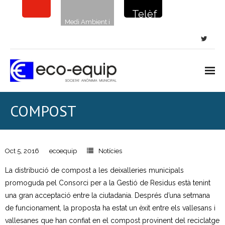
Telèf
Medi Ambient i
on de
sostenibilitat
la
netej
a: 900
720
Inici
COMPOST
135
Notícies
Neteja viària
Oct 5, 2016
ecoequip
Notícies
La distribució de compost a les deixalleries municipals
- Neteja de carrers i places
promoguda pel Consorci per a la Gestió de Residus està tenint
una gran acceptació entre la ciutadania. Després d’una setmana
- Clavegueram
de funcionament, la proposta ha estat un èxit entre els vallesans i
- Papereres i sanecans
vallesanes que han confiat en el compost provinent del reciclatge