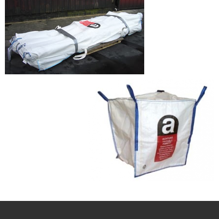
- CRT Residus Especials
- - Amiant/Fibrociment
- Planta de Transferència
- Deixalleria Can Barba
Privacitat
Nou model de contenidors d’alta eficiència