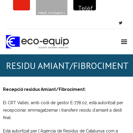
Telèf
Medi Ambient i
on de
sostenibilitat
la
netej
a: 900
720
Inici
RESIDU AMIANT/FIBROCIMENT
135
Notícies
Neteja viària
Recepció residus Amiant/Fibrociment:
- Neteja de carrers i places
El CRT Vallés, amb codi de gestor E-778.02, està autoritzat per
recepcionar, emmagatzemar i transferir residu d´amiant a destí
- Clavegueram
final.
- Papereres i sanecans
Està autoritzat per l´Agència de Residus de Catalunya com a