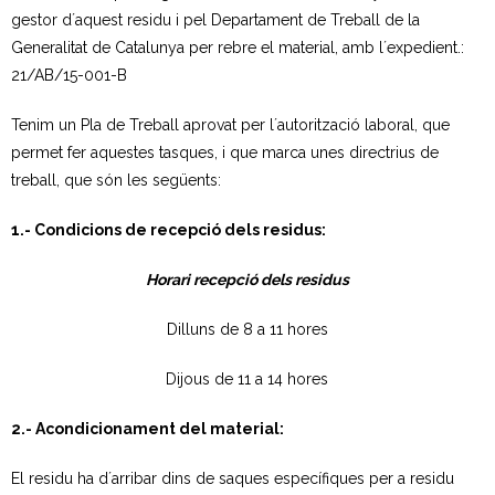
gestor d´aquest residu i pel Departament de Treball de la
- Neteja a alta pressió
Generalitat de Catalunya per rebre el material, amb l´expedient.:
21/AB/15-001-B
- Festes i activitats a l’aire lliure
Tenim un Pla de Treball aprovat per l´autorització laboral, que
Residus Municipals
permet fer aquestes tasques, i que marca unes directrius de
treball, que són les següents:
- Sistemes de recollida
1.- Condicions de recepció dels residus:
- Recollida selectiva
Horari recepció dels residus
- - Fraccions de residus
Dilluns de 8 a 11 hores
- Mobles i estris vells
Dijous de 11 a 14 hores
- Neteja i reparació de contenidors
2.- Acondicionament del material:
- Recollida comercial
El residu ha d´arribar dins de saques específiques per a residu
Deixalleries municipals