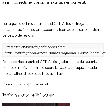
amiant, correctament tancat i amb la saca en bon estat.
- Deixalleria Can Barba
- Can Casanovas
Per la gestió del residu amiant, el CRT Vallés, entrega la
documentació necessària, segons la legislació actual en matèria
- Deixalleria mòbil
de gestió de residus.
Residus industrials
Per a més informació podeu consultar:
http://treball.gencat.cat/ca/ambits/seguretat_i_salut_laboral/
- La gestió dels residus
Podeu contactar amb el CRT Vallés, gestor de residus autoritzat,
- Gestió de les recollides
per obtenir més informació sobre la recepció d´aquest residu,
preus, i altres dubtes que hi puguin haver.
- Industrials a Can Barba
Correu: crt.valles@terrassa.cat
Planta Can Barba
Telèfon: 93-731.54.24/618.523.792
- Instal·lacions Can Barba