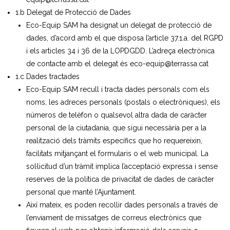
1.b Delegat de Protecció de Dades
Eco-Equip SAM ha designat un delegat de protecció de
dades, d’acord amb el que disposa l’article 37.1.a. del RGPD
i els articles 34 i 36 de la LOPDGDD. L’adreça electrònica
de contacte amb el delegat és eco-equip@terrassa.cat
1.c Dades tractades
Eco-Equip SAM recull i tracta dades personals com els
noms, les adreces personals (postals o electròniques), els
números de telèfon o qualsevol altra dada de caràcter
personal de la ciutadania, que sigui necessària per a la
realització dels tràmits específics que ho requereixin,
facilitats mitjançant el formularis o el web municipal. La
sol·licitud d’un tràmit implica l’acceptació expressa i sense
reserves de la política de privacitat de dades de caràcter
personal que manté l’Ajuntament.
Així mateix, es poden recollir dades personals a través de
l’enviament de missatges de correus electrònics que