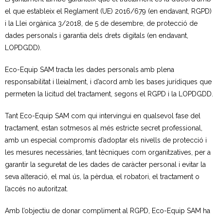
el que estableix el Reglament (UE) 2016/679 (en endavant, RGPD)
- Neteja a alta pressió
i la Llei orgànica 3/2018, de 5 de desembre, de protecció de
dades personals i garantia dels drets digitals (en endavant,
- Festes i activitats a l’aire lliure
LOPDGDD).
Residus Municipals
Eco-Equip SAM tracta les dades personals amb plena
responsabilitat i lleialment, i d’acord amb les bases jurídiques que
- Sistemes de recollida
permeten la licitud del tractament, segons el RGPD i la LOPDGDD.
- Recollida selectiva
Tant Eco-Equip SAM com qui intervingui en qualsevol fase del
tractament, estan sotmesos al més estricte secret professional,
- - Fraccions de residus
amb un especial compromís d’adoptar els nivells de protecció i
- Mobles i estris vells
les mesures necessàries, tant tècniques com organitzatives, per a
garantir la seguretat de les dades de caràcter personal i evitar la
- Neteja i reparació de contenidors
seva alteració, el mal ús, la pèrdua, el robatori, el tractament o
l’accés no autoritzat.
- Recollida comercial
Amb l’objectiu de donar compliment al RGPD, Eco-Equip SAM ha
Deixalleries municipals