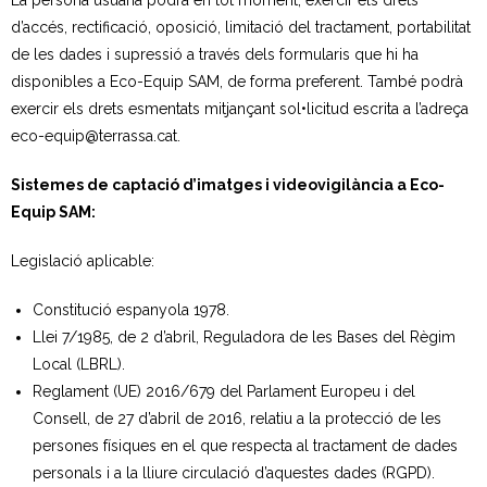
La persona usuària podrà en tot moment, exercir els drets
d’accés, rectificació, oposició, limitació del tractament, portabilitat
de les dades i supressió a través dels formularis que hi ha
disponibles a Eco-Equip SAM, de forma preferent. També podrà
exercir els drets esmentats mitjançant sol•licitud escrita a l’adreça
eco-equip@terrassa.cat.
Sistemes de captació d’imatges i videovigilància a Eco-
Equip SAM:
Legislació aplicable:
Constitució espanyola 1978.
Llei 7/1985, de 2 d’abril, Reguladora de les Bases del Règim
Local (LBRL).
Reglament (UE) 2016/679 del Parlament Europeu i del
Consell, de 27 d’abril de 2016, relatiu a la protecció de les
persones físiques en el que respecta al tractament de dades
personals i a la lliure circulació d’aquestes dades (RGPD).