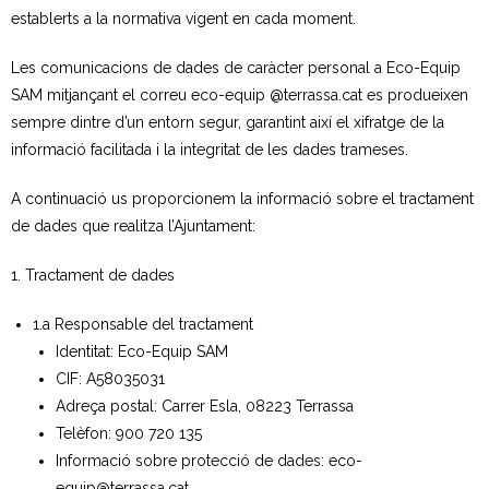
- CRT Residus Especials
establerts a la normativa vigent en cada moment.
- - Amiant/Fibrociment
Les comunicacions de dades de caràcter personal a Eco-Equip
SAM mitjançant el correu eco-equip @terrassa.cat es produeixen
- Planta de Transferència
sempre dintre d’un entorn segur, garantint així el xifratge de la
informació facilitada i la integritat de les dades trameses.
- Deixalleria Can Barba
A continuació us proporcionem la informació sobre el tractament
Privacitat
de dades que realitza l’Ajuntament:
Nou model de contenidors d’alta eficiència
1. Tractament de dades
1.a Responsable del tractament
Identitat: Eco-Equip SAM
CIF: A58035031
Adreça postal: Carrer Esla, 08223 Terrassa
Telèfon: 900 720 135
Informació sobre protecció de dades: eco-
equip@terrassa.cat