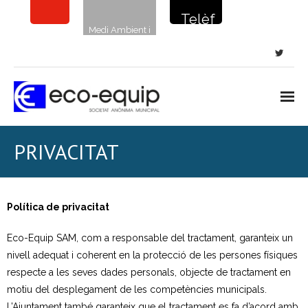
Telèf
Medi Ambient i
on de
sostenibilitat
la
netej
a: 900
720
Inici
PRIVACITAT
135
Notícies
Neteja viària
Política de privacitat
- Neteja de carrers i places
Eco-Equip SAM, com a responsable del tractament, garanteix un
nivell adequat i coherent en la protecció de les persones físiques
- Clavegueram
respecte a les seves dades personals, objecte de tractament en
motiu del desplegament de les competències municipals.
- Papereres i sanecans
L’Ajuntament també garanteix que el tractament es fa d’acord amb