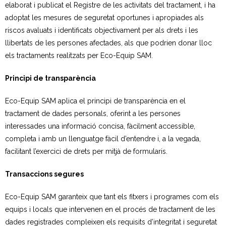
elaborat i publicat el Registre de les activitats del tractament, i ha
adoptat les mesures de seguretat oportunes i apropiades als
- Deixalleria Can Barba
riscos avaluats i identificats objectivament per als drets i les
llibertats de les persones afectades, als que podrien donar lloc
- Can Casanovas
els tractaments realitzats per Eco-Equip SAM.
- Deixalleria mòbil
Principi de transparència
Residus industrials
Eco-Equip SAM aplica el principi de transparència en el
tractament de dades personals, oferint a les persones
- La gestió dels residus
interessades una informació concisa, fàcilment accessible,
completa i amb un llenguatge fàcil d’entendre i, a la vegada,
- Gestió de les recollides
facilitant l’exercici de drets per mitjà de formularis.
- Industrials a Can Barba
Transaccions segures
Planta Can Barba
Eco-Equip SAM garanteix que tant els fitxers i programes com els
- Instal·lacions Can Barba
equips i locals que intervenen en el procés de tractament de les
dades registrades compleixen els requisits d’integritat i seguretat