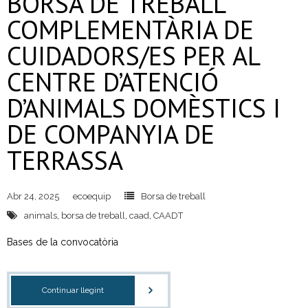
BORSA DE TREBALL
COMPLEMENTÀRIA DE
CUIDADORS/ES PER AL
CENTRE D’ATENCIÓ
D’ANIMALS DOMÈSTICS I
DE COMPANYIA DE
TERRASSA
Abr 24, 2025
ecoequip
Borsa de treball
animals
,
borsa de treball
,
caad
,
CAADT
Bases de la convocatòria
Continuar llegint