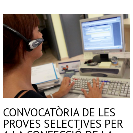
- Deixalleria Can Barba
- Can Casanovas
- Deixalleria mòbil
Residus industrials
- La gestió dels residus
- Gestió de les recollides
- Industrials a Can Barba
CONVOCATÒRIA DE LES
Planta Can Barba
PROVES SELECTIVES PER
- Instal·lacions Can Barba