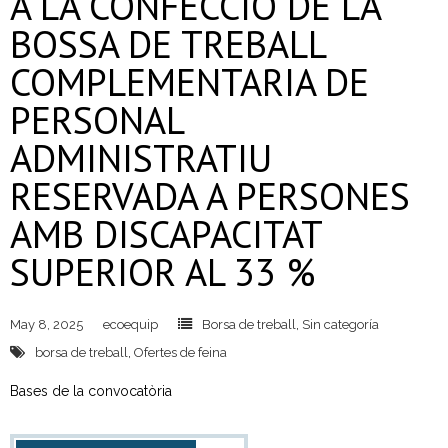
A LA CONFECCIÓ DE LA
- CRT Residus Especials
BOSSA DE TREBALL
- - Amiant/Fibrociment
COMPLEMENTARIA DE
- Planta de Transferència
PERSONAL
ADMINISTRATIU
- Deixalleria Can Barba
RESERVADA A PERSONES
Privacitat
AMB DISCAPACITAT
Nou model de contenidors d’alta eficiència
SUPERIOR AL 33 %
May 8, 2025
ecoequip
Borsa de treball
,
Sin categoría
borsa de treball
,
Ofertes de feina
Bases de la convocatòria