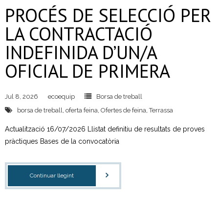
PROCÉS DE SELECCIÓ PER
- Neteja a alta pressió
LA CONTRACTACIÓ
- Festes i activitats a l’aire lliure
INDEFINIDA D’UN/A
Residus Municipals
OFICIAL DE PRIMERA
- Sistemes de recollida
Jul 8, 2026
ecoequip
Borsa de treball
- Recollida selectiva
borsa de treball
,
oferta feina
,
Ofertes de feina
,
Terrassa
- - Fraccions de residus
Actualització 16/07/2026 Llistat definitiu de resultats de proves
pràctiques Bases de la convocatòria
- Mobles i estris vells
- Neteja i reparació de contenidors
Continuar llegint
- Recollida comercial
Deixalleries municipals