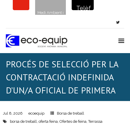
Telèf
Medi Ambient i
on de
sostenibilitat
la
netej
a: 900
720
Inici
PROCÉS DE SELECCIÓ PER LA
135
Notícies
CONTRACTACIÓ INDEFINIDA
Neteja viària
D’UN/A OFICIAL DE PRIMERA
- Neteja de carrers i places
- Clavegueram
Jul 8, 2026
ecoequip
Borsa de treball
borsa de treball
,
oferta feina
,
Ofertes de feina
,
Terrassa
- Papereres i sanecans