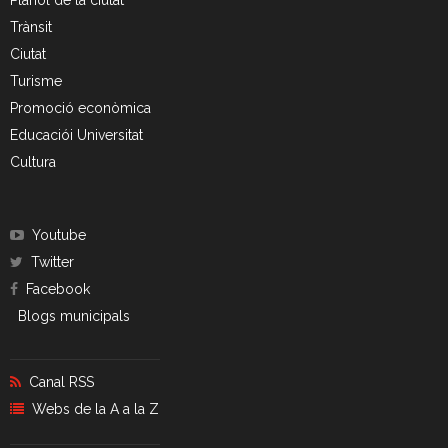
Plànol de la ciutat
- CRT Residus Especials
Trànsit
Ciutat
- - Amiant/Fibrociment
Turisme
- Planta de Transferència
Promoció econòmica
Educaciói Universitat
- Deixalleria Can Barba
Cultura
Privacitat
Youtube
Nou model de contenidors d’alta eficiència
Twitter
Facebook
Blogs municipals
Canal RSS
Webs de la A a la Z