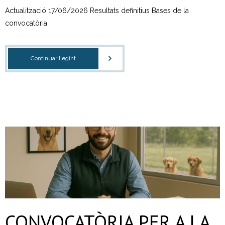
- CRT Residus Especials
Actualització 17/06/2026 Resultats definitius Bases de la
convocatòria
- - Amiant/Fibrociment
- Planta de Transferència
Continuar llegint
- Deixalleria Can Barba
Privacitat
Nou model de contenidors d’alta eficiència
CONVOCATÒRIA PER A LA