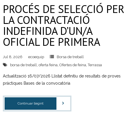
PROCÉS DE SELECCIÓ PER
- Neteja a alta pressió
LA CONTRACTACIÓ
- Festes i activitats a l’aire lliure
INDEFINIDA D’UN/A
Residus Municipals
OFICIAL DE PRIMERA
- Sistemes de recollida
Jul 8, 2026
ecoequip
Borsa de treball
- Recollida selectiva
borsa de treball
,
oferta feina
,
Ofertes de feina
,
Terrassa
- - Fraccions de residus
Actualització 16/07/2026 Llistat definitiu de resultats de proves
pràctiques Bases de la convocatòria
- Mobles i estris vells
- Neteja i reparació de contenidors
Continuar llegint
- Recollida comercial
Deixalleries municipals