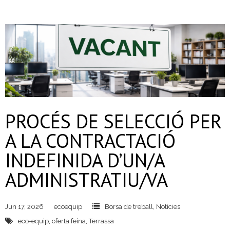
- Deixalleria Can Barba
- Can Casanovas
- Deixalleria mòbil
Residus industrials
PROCÉS DE SELECCIÓ PER
- La gestió dels residus
A LA CONTRACTACIÓ
- Gestió de les recollides
INDEFINIDA D’UN/A
- Industrials a Can Barba
ADMINISTRATIU/VA
Planta Can Barba
Jun 17, 2026
ecoequip
Borsa de treball
,
Notícies
- Instal·lacions Can Barba
eco-equip
,
oferta feina
,
Terrassa